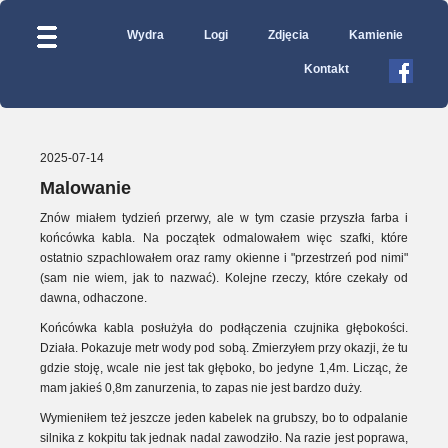
Wydra
Logi
Zdjęcia
Kamienie
Kontakt
2025-07-14
Malowanie
Znów miałem tydzień przerwy, ale w tym czasie przyszła farba i
końcówka kabla. Na początek odmalowałem więc szafki, które
ostatnio szpachlowałem oraz ramy okienne i "przestrzeń pod nimi"
(sam nie wiem, jak to nazwać). Kolejne rzeczy, które czekały od
dawna, odhaczone.
Końcówka kabla posłużyła do podłączenia czujnika głębokości.
Działa. Pokazuje metr wody pod sobą. Zmierzyłem przy okazji, że tu
gdzie stoję, wcale nie jest tak głęboko, bo jedyne 1,4m. Licząc, że
mam jakieś 0,8m zanurzenia, to zapas nie jest bardzo duży.
Wymieniłem też jeszcze jeden kabelek na grubszy, bo to odpalanie
silnika z kokpitu tak jednak nadal zawodziło. Na razie jest poprawa,