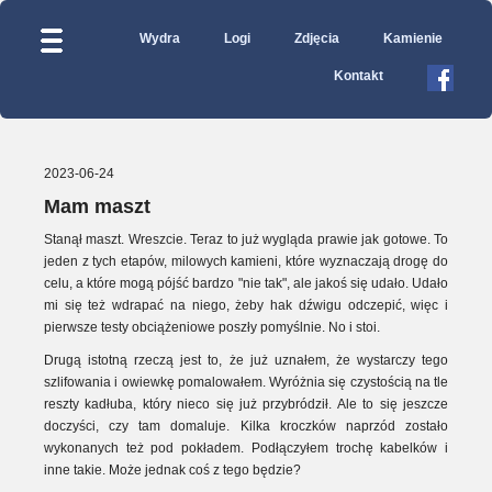
Wydra
Logi
Zdjęcia
Kamienie
Kontakt
2023-06-24
Mam maszt
Stanął maszt. Wreszcie. Teraz to już wygląda prawie jak gotowe. To
jeden z tych etapów, milowych kamieni, które wyznaczają drogę do
celu, a które mogą pójść bardzo "nie tak", ale jakoś się udało. Udało
mi się też wdrapać na niego, żeby hak dźwigu odczepić, więc i
pierwsze testy obciążeniowe poszły pomyślnie. No i stoi.
Drugą istotną rzeczą jest to, że już uznałem, że wystarczy tego
szlifowania i owiewkę pomalowałem. Wyróżnia się czystością na tle
reszty kadłuba, który nieco się już przybródził. Ale to się jeszcze
doczyści, czy tam domaluje. Kilka kroczków naprzód zostało
wykonanych też pod pokładem. Podłączyłem trochę kabelków i
inne takie. Może jednak coś z tego będzie?