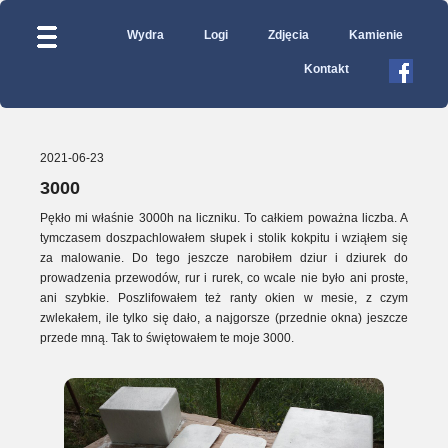
Wydra
Logi
Zdjęcia
Kamienie
Kontakt
2021-06-23
3000
Pękło mi właśnie 3000h na liczniku. To całkiem poważna liczba. A
tymczasem doszpachlowałem słupek i stolik kokpitu i wziąłem się
za malowanie. Do tego jeszcze narobiłem dziur i dziurek do
prowadzenia przewodów, rur i rurek, co wcale nie było ani proste,
ani szybkie. Poszlifowałem też ranty okien w mesie, z czym
zwlekałem, ile tylko się dało, a najgorsze (przednie okna) jeszcze
przede mną. Tak to świętowałem te moje 3000.