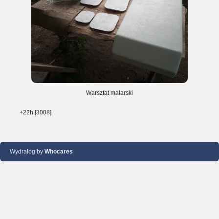
Warsztat malarski
+22h [3008]
Wydralog by
Whocares