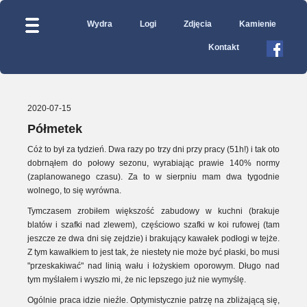
Wydra
Logi
Zdjęcia
Kamienie
Kontakt
2020-07-15
Półmetek
Cóż to był za tydzień. Dwa razy po trzy dni przy pracy (51h!) i tak oto
dobrnąłem do połowy sezonu, wyrabiając prawie 140% normy
(zaplanowanego czasu). Za to w sierpniu mam dwa tygodnie
wolnego, to się wyrówna.
Tymczasem zrobiłem większość zabudowy w kuchni (brakuje
blatów i szafki nad zlewem), częściowo szafki w koi rufowej (tam
jeszcze ze dwa dni się zejdzie) i brakujący kawałek podłogi w tejże.
Z tym kawałkiem to jest tak, że niestety nie może być płaski, bo musi
"przeskakiwać" nad linią wału i łożyskiem oporowym. Długo nad
tym myślałem i wyszło mi, że nic lepszego już nie wymyślę.
Ogólnie praca idzie nieźle. Optymistycznie patrzę na zbliżającą się,