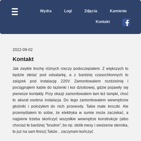
Wydra
Logi
Zdjęcia
Kamienie
Kontakt
2022-09-02
Kontakt
Jak zwykle trochę różnych rzeczy podoczepiałem. Z większych to
będzie stelaż pod odsalarkę, a z bardziej czasochłonnych to
zalążek pod instalację 220V. Zamontowałem rozdzielnię i
pociągnąłem kable do łazienki i koi dziobowej, gdzie pojawiły się
pierwsze kontakty. Przy okazji zamontowałem tam też lampki, choć
to akurat osobna instalacja. Do tego zamontowałem wewnętrzne
głośniki i położyłem do nich przewody. Takie małe kroczki. Ale
przemyślałem to sobie, że elektryka w sumie może zaczekać, a
najpierw trzeba skończyć wszystkie wewnętrze konstrukcje (albo
chociaż te bardziej "brudne", bo np. stolik mesy i siedzenie sternika,
to już na sam finisz).Także... zaczynam kończyć.