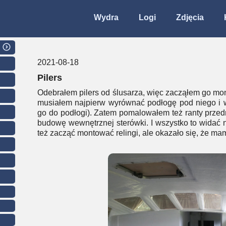
Wydra
Logi
Zdjęcia
2021-08-18
Pilers
Odebrałem pilers od ślusarza, więc zacząłem go mo
musiałem najpierw wyrównać podłogę pod niego i wk
go do podłogi). Zatem pomalowałem też ranty przed
budowę wewnętrznej sterówki. I wszystko to widać 
też zacząć montować relingi, ale okazało się, że mam