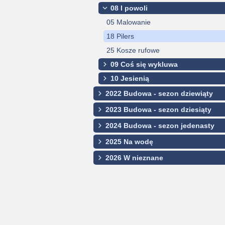
08 I powoli
05 Malowanie
18 Pilers
25 Kosze rufowe
09 Coś się wykluwa
10 Jesienią
2022 Budowa - sezon dziewiąty
2023 Budowa - sezon dziesiąty
2024 Budowa - sezon jedenasty
2025 Na wodę
2026 W nieznane