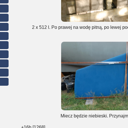
2 x 512 l. Po prawej na wodę pitną, po lewej pod
Miecz będzie niebieski. Przynajm
+16h [1268]