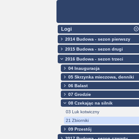
Logi
2014 Budowa - sezon pierwszy
2015 Budowa - sezon drugi
2016 Budowa - sezon trzeci
04 Inauguracja
05 Skrzynka mieczowa, denniki
06 Balast
07 Grodzie
08 Czekając na silnik
03 Luk kotwiczny
21 Zbiorniki
09 Przestój
2017 Budowa - sezon czwarty