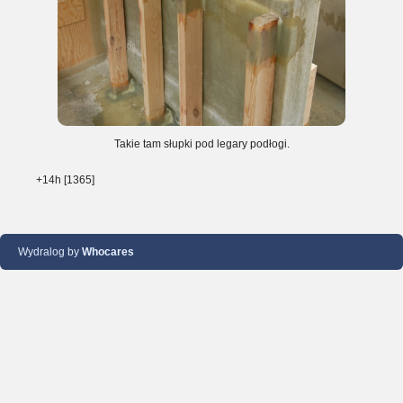
Takie tam słupki pod legary podłogi.
+14h [1365]
Wydralog by
Whocares