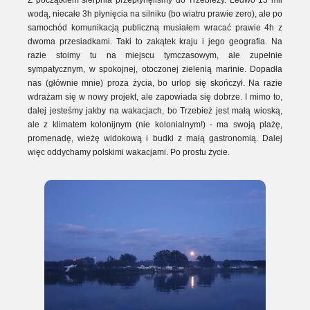
Z początkiem sierpnia przepłynęliśmy do Trzebieży. Ledwo 13 mil
wodą, niecałe 3h płynięcia na silniku (bo wiatru prawie zero), ale po
samochód komunikacją publiczną musiałem wracać prawie 4h z
dwoma przesiadkami. Taki to zakątek kraju i jego geografia. Na
razie stoimy tu na miejscu tymczasowym, ale zupełnie
sympatycznym, w spokojnej, otoczonej zielenią marinie. Dopadła
nas (głównie mnie) proza życia, bo urlop się skończył. Na razie
wdrażam się w nowy projekt, ale zapowiada się dobrze. I mimo to,
dalej jesteśmy jakby na wakacjach, bo Trzebież jest małą wioską,
ale z klimatem kolonijnym (nie kolonialnym!) - ma swoją plażę,
promenadę, wieżę widokową i budki z małą gastronomią. Dalej
więc oddychamy polskimi wakacjami. Po prostu życie.