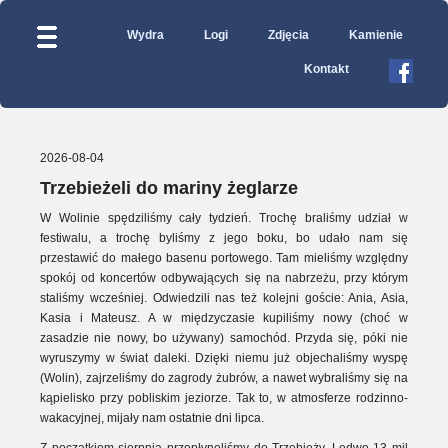
Wydra
Logi
Zdjęcia
Kamienie
Kontakt
2026-08-04
Trzebieżeli do mariny żeglarze
W Wolinie spędziliśmy cały tydzień. Trochę braliśmy udział w
festiwalu, a trochę byliśmy z jego boku, bo udało nam się
przestawić do małego basenu portowego. Tam mieliśmy względny
spokój od koncertów odbywających się na nabrzeżu, przy którym
staliśmy wcześniej. Odwiedzili nas też kolejni goście: Ania, Asia,
Kasia i Mateusz. A w międzyczasie kupiliśmy nowy (choć w
zasadzie nie nowy, bo używany) samochód. Przyda się, póki nie
wyruszymy w świat daleki. Dzięki niemu już objechaliśmy wyspę
(Wolin), zajrzeliśmy do zagrody żubrów, a nawet wybraliśmy się na
kąpielisko przy pobliskim jeziorze. Tak to, w atmosferze rodzinno-
wakacyjnej, mijały nam ostatnie dni lipca.